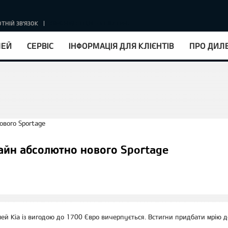
ТНІЙ ЗВ'ЯЗОК
КУРС НБУ : 1EUR = 51.67 ГРН.
ЛЕЙ
СЕРВІС
ІНФОРМАЦІЯ ДЛЯ КЛІЄНТІВ
ПРО ДИЛ
зайн абсолютно нового Sportage
ей Kia із вигодою до 1700 Євро вичерпується. Встигни придбати мрію д